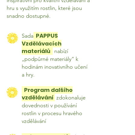
inspirativní pro kvalitní vzdělávání a
hru s využitím rostlin, které jsou
snadno dostupné.
PAPPUS
Sada
Vzdělávacích
materiálů
nabízí
„podpůrné materiály“ k
hodinám inovativního učení
a hry.
Program dalšího
vzdělávání
zdokonaluje
dovednosti v používání
rostlin v procesu hravého
vzdělávání